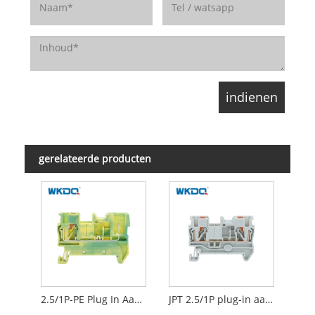
gerelateerde producten
2.5/1P-PE Plug In Aansluiting Aardaansluitblok Snelkoppeling voor zelfmontage
JPT 2.5/1P plug-in aansluiting aansluitblok Snel CE-certificaat voor zelfmontage