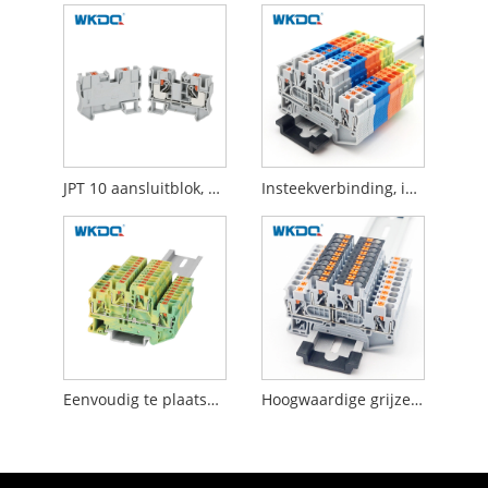
JPT 10 aansluitblok, push-in-aansluiting, op DIN-rail gemonteerd, 10 mm
Insteekverbinding, invoer via DIN-railgemonteerd aansluitblok IEC 60947-7-1 standaard
Eenvoudig te plaatsen elektrisch aansluitblok Geel en groen duurzaam draadconnectorblok
Hoogwaardige grijze JPTTB 2,5-PV Push-in Universal Terminal Block Ce-gecertificeerd